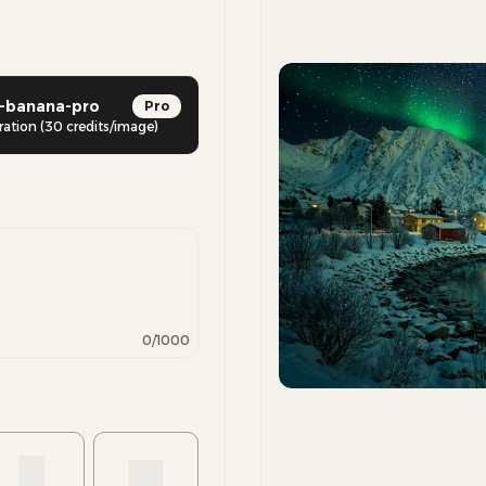
-banana-pro
Pro
ration (30 credits/image)
Previous slide
0
/1000