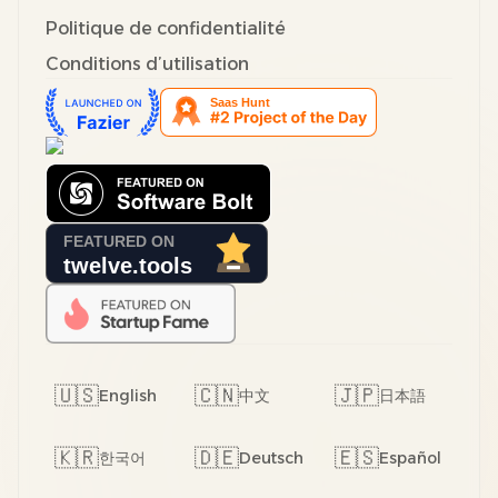
Politique de confidentialité
Conditions d’utilisation
🇺🇸
🇨🇳
🇯🇵
English
中文
日本語
🇰🇷
🇩🇪
🇪🇸
한국어
Deutsch
Español