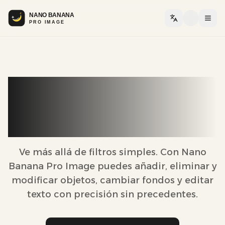
Alte
Revoluciona tus fotos
con edición impulsada
por IA
Ve más allá de filtros simples. Con Nano
Banana Pro Image puedes añadir, eliminar y
modificar objetos, cambiar fondos y editar
texto con precisión sin precedentes.