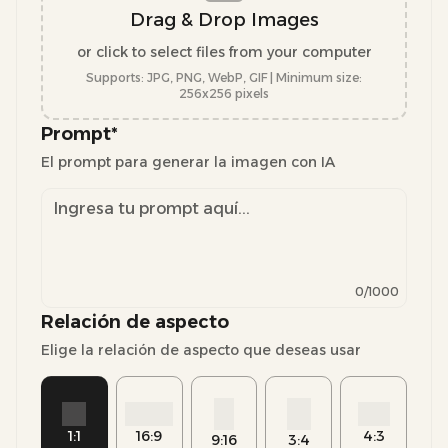
Drag & Drop Images
or click to select files from your computer
Supports: JPG, PNG, WebP, GIF | Minimum size:
256
x
256
pixels
Prompt
*
El prompt para generar la imagen con IA
0
/1000
Relación de aspecto
Elige la relación de aspecto que deseas usar
1:1
16:9
4:3
9:16
3:4